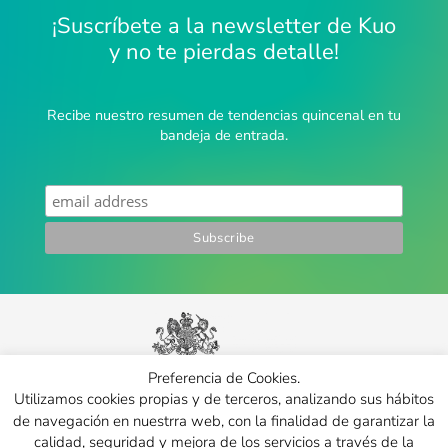
¡Suscríbete a la newsletter de Kuo
y no te pierdas detalle!
Recibe nuestro resumen de tendencias quincenal en tu
bandeja de entrada.
Preferencia de Cookies.
Utilizamos cookies propias y de terceros, analizando sus hábitos
Kuo Prosperity Lab is a initiave developed in collaboration with
MA Service
de navegación en nuestrra web, con la finalidad de garantizar la
Design department at Royal College of Art, London
, in response to covid-
calidad, seguridad y mejora de los servicios a través de la
19 European crisis.