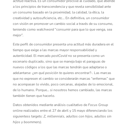
actitud reactiva. Es un consumidor proclive al cuidado, que atiende
a los principios de transcendencia y que revela sensibilidad ante
un consumo basado en la proximidad, la calidad, la ética, la
creatividad y autosuficiencia, etc… En definitiva, un consumidor
con visión en promover un cambio social a través de su consumo,
teniendo como
watchword
“consumir para que lo que venga, sea
mejor”.
Este perfil de consumidor presenta una actitud más duradera en el
tiempo que exige a las marcas mayor responsabilidad y
autenticidad. El mercado
postCovid
no se presenta como un
escenario duplicado, sino que se maneja bajo el paraguas de
nuevos códigos a los que las marcas tendrán que adaptarse o
adelantarse
-¿en qué posición te quieres encontrar?-
. Las marcas
que no expresen el cambio se considerarán marcas “enfermas” que
no acompasan lo vivido, poco cercanas, alejadas de lo emocional,
de lo humano. Porque… si nosotros hemos cambiado, las marcas
también tienen que hacerlo.
Datos obtenidos mediante análisis cualitativo de
Focus Group
online realizados entre el 27 de abril y 15 mayo diferenciando los
siguientess targets:
Z, millennials, adultos con hijos, adultos sin
hijos y boommers).