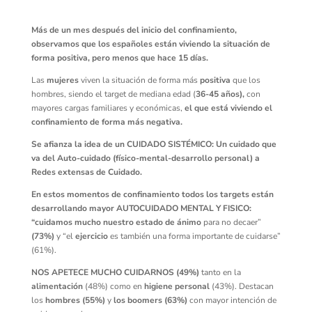
Más de un mes después del inicio del confinamiento,
observamos que los españoles
están viviendo la situación de
forma positiva, pero menos que hace 15 días.
Las
mujeres
viven la situación de forma más
positiva
que los
hombres, siendo el target de mediana edad (
36-45 años),
con
mayores cargas familiares y económicas,
el que está viviendo el
confinamiento de forma más negativa.
Se afianza la idea de un CUIDADO SISTÉMICO: Un cuidado que
va del Auto-cuidado (físico-mental-desarrollo personal) a
Redes extensas de Cuidado.
En estos momentos de confinamiento todos los targets están
desarrollando mayor AUTOCUIDADO MENTAL Y FISICO:
“cuidamos mucho nuestro estado de ánimo
para no decaer”
(73%)
y “el
ejercicio
es también una forma importante de cuidarse”
(61%).
NOS APETECE MUCHO CUIDARNOS (49%)
tanto en la
alimentación
(48%) como en
higiene personal
(43%). Destacan
los
hombres (55%)
y
los boomers (63%)
con mayor intención de