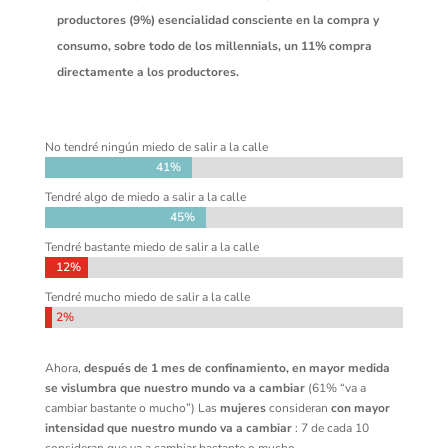
productores (9%)
esencialidad consciente en la compra y
consumo, sobre todo de los millennials, un 11% compra
directamente a los productores.
No tendré ningún miedo de salir a la calle
41%
41%
Tendré algo de miedo a salir a la calle
45%
45%
Tendré bastante miedo de salir a la calle
12%
12%
Tendré mucho miedo de salir a la calle
2%
2%
Ahora,
después de 1 mes de confinamiento, en mayor medida
se vislumbra que nuestro mundo va a cambiar
(61% “va a
cambiar bastante o mucho”) Las
mujeres
consideran
con mayor
intensidad que nuestro mundo va a cambiar
:
7 de cada 10