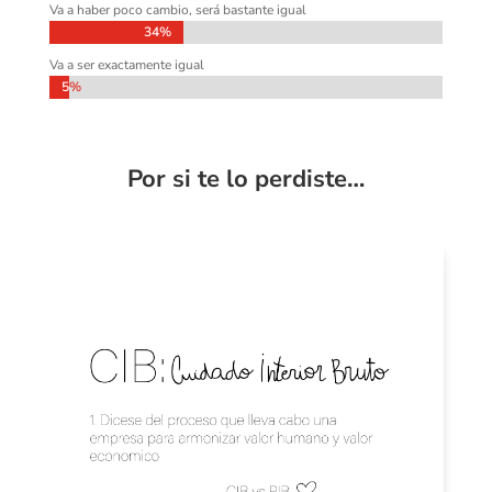
Va a haber poco cambio, será bastante igual
34%
34%
Va a ser exactamente igual
5%
5%
Por si te lo perdiste…