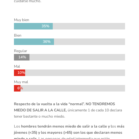
cuidarse mucho.
Muy bien
35%
35%
Bien
36%
36%
Regular
14%
14%
Mal
10%
10%
Muy mal
6%
6%
Respecto de la vuelta a la vida “normal”. NO TENDREMOS
MIEDO DE SALIR A LA CALLE,
únicamente 1 de cada 10 declara
tener bastante o mucho miedo.
Los
hombres tendrán menos miedo de salir a la calle y l
os
más
jóvenes (<35) y los mayores (>65) son los que declaran menos
miedo a salir
. Las personas de edad intermedia que están