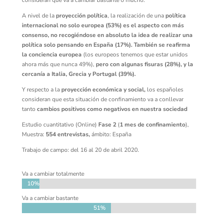
consideran que va a cambiar bastante o mucho.
A nivel de la
proyección política
, la realización de una
política
internacional no solo europea (53%) es el aspecto con más
consenso, no recogiéndose en absoluto la idea de realizar una
política solo pensando en España (17%). También se reafirma
la conciencia europea
(los europeos tenemos que estar unidos
ahora más que nunca 49%),
pero con algunas fisuras (28%), y la
cercanía
a Italia, Grecia y Portugal (39%).
Y respecto a la
proyección económica y social,
los españoles
consideran que esta situación de confinamiento va a conllevar
tanto
cambios positivos como negativos en nuestra sociedad
Estudio cuantitativo (Online)
Fase 2
(
1 mes de confinamiento
),
Muestra:
554 entrevistas,
ámbito: España
Trabajo de campo: del 16 al 20 de abril 2020.
Va a cambiar totalmente
10%
10%
Va a cambiar bastante
51%
51%