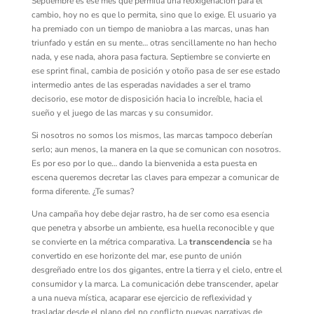
Septiembre es ese mes que permitía una reoxigenación para el
cambio, hoy no es que lo permita, sino que lo exige. El usuario ya
ha premiado con un tiempo de maniobra a las marcas, unas han
triunfado y están en su mente… otras sencillamente no han hecho
nada, y ese nada, ahora pasa factura. Septiembre se convierte en
ese sprint final, cambia de posición y otoño pasa de ser ese estado
intermedio antes de las esperadas navidades a ser el tramo
decisorio, ese motor de disposición hacia lo increíble, hacia el
sueño y el juego de las marcas y su consumidor.
Si nosotros no somos los mismos, las marcas tampoco deberían
serlo; aun menos, la manera en la que se comunican con nosotros.
Es por eso por lo que… dando la bienvenida a esta puesta en
escena queremos decretar las claves para empezar a comunicar de
forma diferente. ¿Te sumas?
Una campaña hoy debe dejar rastro, ha de ser como esa esencia
que penetra y absorbe un ambiente, esa huella reconocible y que
se convierte en la métrica comparativa. La
transcendencia
se ha
convertido en ese horizonte del mar, ese punto de unión
desgreñado entre los dos gigantes, entre la tierra y el cielo, entre el
consumidor y la marca. La comunicación debe transcender, apelar
a una nueva mística, acaparar ese ejercicio de reflexividad y
trasladar desde el plano del no conflicto nuevas narrativas de