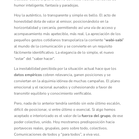
humor inteligente, fantasía y paradojas.
Hoy la auténtico, lo transparente y simple es bello. El acto de
honestidad dota de valor al emisor, posicionándolo en la
horizontalidad y cercanía, permitiendo así una vía de acceso y
acompasamiento más apetecible, más real. La apreciación de los
pequeños gestos cotidianos transpolariza la corriente “
wabi-sabi
”
al mundo de la comunicación y se convierte en un requisito
fácilmente identificativo. La elegancia de lo simple, el nuevo
“estar” del “saber hacer”.
La inestabilidad percibida por la situación actual hace que los
datos empíricos
cobren relevancia, ganen posiciones y se
conviertan en la alquimia idónea de muchas campañas. El plano
emocional y el racional aunados y cohesionando a favor de
transmitir equilibrio y conocimiento verificable.
Pero, nada de lo anterior tendría sentido sin este último escalón,
difícil de posicionar, si entre último o esencial. Si algo hemos
aceptado e interiorizado es el valor de la
fuerza del grupo
, de ese
poder colectivo, unido. Hoy mostramos predisposición hacia
portavoces reales, grupales, pero sobre todo, colectivos.
Comunicaciones de todos y “para todos”, a viva voz.