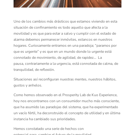
Uno de los cambios más drásticos que estamos viviendo en esta
situación de confinamiento es todo aquello que afecta a la
movilidad y es que para estar a salvo y cumplir con el estado de
alarma debemos permanecer inmóviles, estancos en nuestros
hogares
.
Curiosamente
entramos en una paradoja
;
“paramos por
que es urgente” y es que
en un mundo donde lo urgente
está
connotado de
movimiento,
de agilidad, de rapidez
…
L
a
pausa
,
contrariamente a la urgencia
,
está connotada de calma, de
tranquilidad,
de reflexión.
Situaciones así reconfiguran nuestras mentes, nuestros hábitos,
gustos y anhelos
.
Como hemos observado en el
Prosperity
Lab
de
Kuo
Experience
,
hoy nos encontramos con un consumidor mucho más consciente,
que ha asumido las paradojas del sistema, que ha experimentado
un vacío fértil
, ha deconstruido el concepto de utilidad
y
en última
instancia
ha cambiado sus prioridades.
H
emos constatado una serie de hechos
con
potencial
para
cambiar e
l futuro de la movilidad.