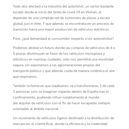
Todo ello afectará a la industria de
l automóvil
, un
sector bastante
tocado
desde el inicio del brote de
covid
19 en Wuhan
, al
depender de una compleja red de suministro de piezas a escala
global
just
in time
.
Y que además se encontraba en un proceso de
transición hacia
una mayor
producción de vehículos eléctricos
.
Pero, ¿qué demandará el consumidor respecto a los automóviles?
Podemos atisbar un futuro donde las compras de vehículos de 4 o
5 plazas disminuyan en favor de los vehículos monoplaza y
eléctricos en nuestras ciudades, esto nos permitirá una movilidad
segura, sin exponernos a las aglomeraciones propias del
transporte público y que además cuida de manera sistémica el aire
que respiramos.
También la forma en que viajábamos va a transformarse,
1 de cada
2 personas solo se imaginan viajando dentro de España tras el
confinamiento,
pudiendo influir notablemente
a
l mundo
de
l
alquiler de vehículos
con el fin de hacer
escapadas siempre
orientadas al ámbito nacional
.
Un incremento de vehículos ligeros destinado a la distribución de
mercancías al cliente final, donde la eficiencia y la creatividad